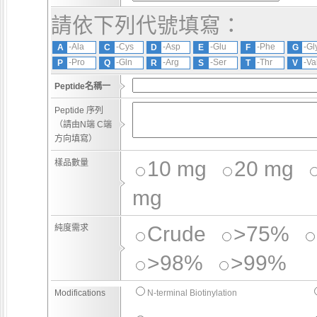
請依下列代號填寫：
-Ala
-Cys
-Asp
-Glu
-Phe
-Gl
A
C
D
E
F
G
-Pro
-Gln
-Arg
-Ser
-Thr
-Va
P
Q
R
S
T
V
Peptide名稱一
Peptide 序列
（請由N端 C端
方向填寫）
10 mg
20 mg
樣品數量
mg
Crude
>75%
純度需求
>98%
>99%
Modifications
N-terminal Biotinylation