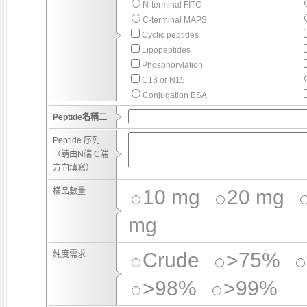
N-terminal FITC
C-terminal MAPS
Cyclic peptides
Lipopeptides
Phosphorylation
C13 or N15
Conjugation BSA
Peptide名稱二
Peptide 序列
（請由N端 C端
方向填寫）
10 mg
20 mg
樣品數量
mg
Crude
>75%
純度需求
>98%
>99%