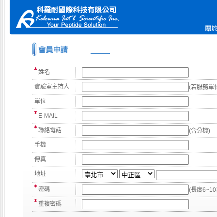
姓名
實驗室主持人
(若服務單
單位
E-MAIL
聯絡電話
(含分機)
手機
傳真
地址
密碼
(長度6~
重複密碼