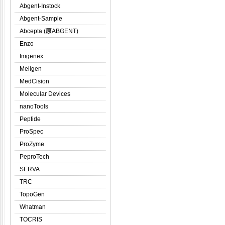
Abgent-Instock
Abgent-Sample
Abcepta (原ABGENT)
Enzo
Imgenex
Mellgen
MedCision
Molecular Devices
nanoTools
Peptide
ProSpec
ProZyme
PeproTech
SERVA
TRC
TopoGen
Whatman
TOCRIS