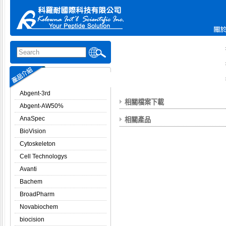
Abgent-3rd
相關檔案下載
Abgent-AW50%
AnaSpec
相關產品
BioVision
Cytoskeleton
Cell Technologys
Avanti
Bachem
BroadPharm
Novabiochem
biocision