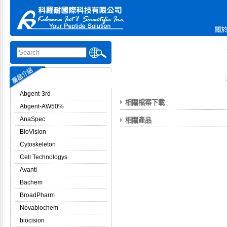
Abgent-3rd
相關檔案下載
Abgent-AW50%
AnaSpec
相關產品
BioVision
Cytoskeleton
Cell Technologys
Avanti
Bachem
BroadPharm
Novabiochem
biocision