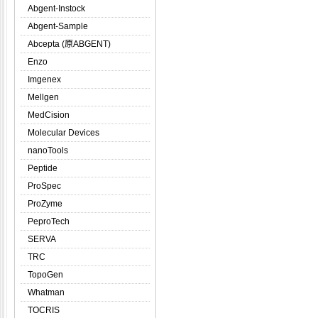
Abgent-Instock
Abgent-Sample
Abcepta (原ABGENT)
Enzo
Imgenex
Mellgen
MedCision
Molecular Devices
nanoTools
Peptide
ProSpec
ProZyme
PeproTech
SERVA
TRC
TopoGen
Whatman
TOCRIS