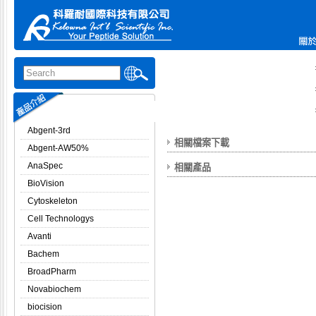
Abgent-3rd
相關檔案下載
Abgent-AW50%
AnaSpec
相關產品
BioVision
Cytoskeleton
Cell Technologys
Avanti
Bachem
BroadPharm
Novabiochem
biocision