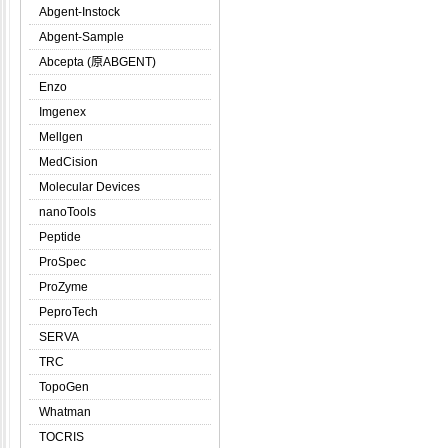
Abgent-Instock
Abgent-Sample
Abcepta (原ABGENT)
Enzo
Imgenex
Mellgen
MedCision
Molecular Devices
nanoTools
Peptide
ProSpec
ProZyme
PeproTech
SERVA
TRC
TopoGen
Whatman
TOCRIS