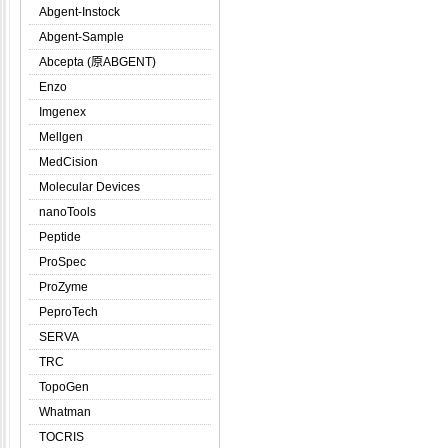
Abgent-Instock
Abgent-Sample
Abcepta (原ABGENT)
Enzo
Imgenex
Mellgen
MedCision
Molecular Devices
nanoTools
Peptide
ProSpec
ProZyme
PeproTech
SERVA
TRC
TopoGen
Whatman
TOCRIS