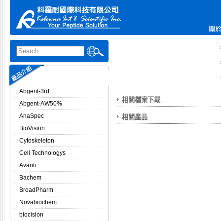
Abgent-3rd
相關檔案下載
Abgent-AW50%
AnaSpec
相關產品
BioVision
Cytoskeleton
Cell Technologys
Avanti
Bachem
BroadPharm
Novabiochem
biocision