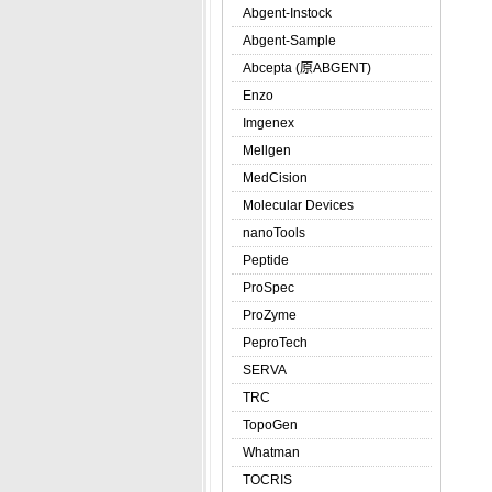
Abgent-Instock
Abgent-Sample
Abcepta (原ABGENT)
Enzo
Imgenex
Mellgen
MedCision
Molecular Devices
nanoTools
Peptide
ProSpec
ProZyme
PeproTech
SERVA
TRC
TopoGen
Whatman
TOCRIS