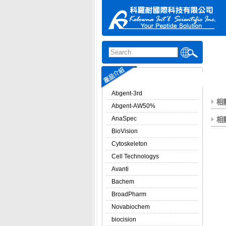
Abgent-3rd
相
Abgent-AW50%
AnaSpec
相
BioVision
Cytoskeleton
Cell Technologys
Avanti
Bachem
BroadPharm
Novabiochem
biocision