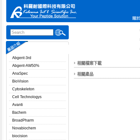
Abgent-3rd
相關檔案下載
Abgent-AW50%
AnaSpec
相關產品
BioVision
Cytoskeleton
Cell Technologys
Avanti
Bachem
BroadPharm
Novabiochem
biocision