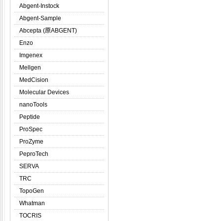
Abgent-Instock
Abgent-Sample
Abcepta (原ABGENT)
Enzo
Imgenex
Mellgen
MedCision
Molecular Devices
nanoTools
Peptide
ProSpec
ProZyme
PeproTech
SERVA
TRC
TopoGen
Whatman
TOCRIS