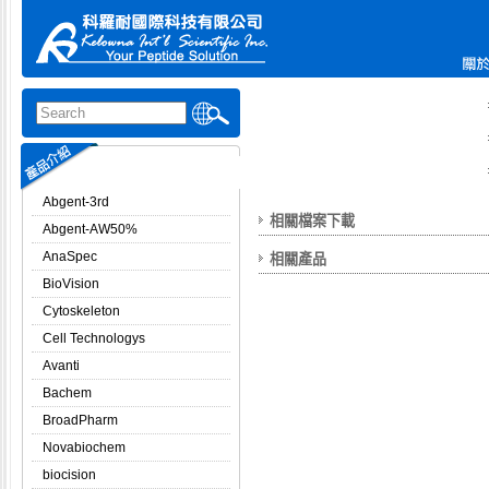
Abgent-3rd
相關檔案下載
Abgent-AW50%
AnaSpec
相關產品
BioVision
Cytoskeleton
Cell Technologys
Avanti
Bachem
BroadPharm
Novabiochem
biocision