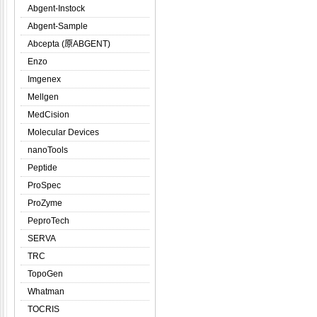
Abgent-Instock
Abgent-Sample
Abcepta (原ABGENT)
Enzo
Imgenex
Mellgen
MedCision
Molecular Devices
nanoTools
Peptide
ProSpec
ProZyme
PeproTech
SERVA
TRC
TopoGen
Whatman
TOCRIS