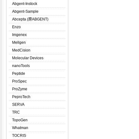
Abgent-Instock
Abgent-Sample
Abcepta (原ABGENT)
Enzo
Imgenex
Mellgen
MedCision
Molecular Devices
nanoTools
Peptide
ProSpec
ProZyme
PeproTech
SERVA
TRC
TopoGen
Whatman
TOCRIS