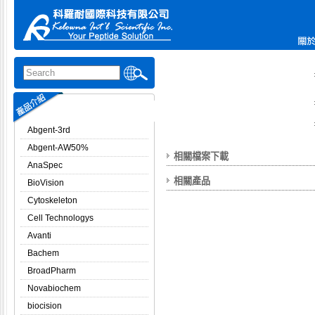
Abgent-3rd
Abgent-AW50%
相關檔案下載
AnaSpec
相關產品
BioVision
Cytoskeleton
Cell Technologys
Avanti
Bachem
BroadPharm
Novabiochem
biocision