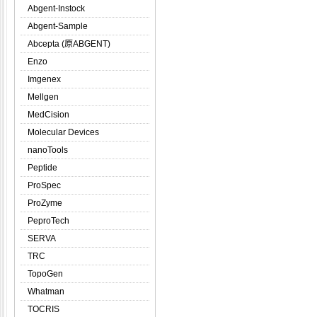
Abgent-Instock
Abgent-Sample
Abcepta (原ABGENT)
Enzo
Imgenex
Mellgen
MedCision
Molecular Devices
nanoTools
Peptide
ProSpec
ProZyme
PeproTech
SERVA
TRC
TopoGen
Whatman
TOCRIS