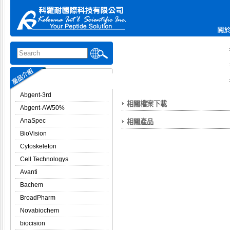
Abgent-3rd
相關檔案下載
Abgent-AW50%
AnaSpec
相關產品
BioVision
Cytoskeleton
Cell Technologys
Avanti
Bachem
BroadPharm
Novabiochem
biocision